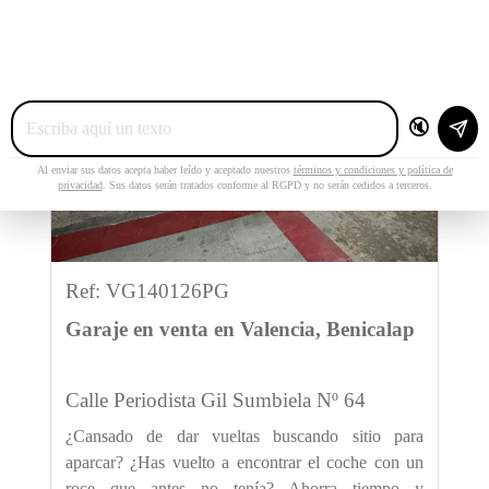
Previous
Next
🔇
Al enviar sus datos acepta haber leído y aceptado nuestros
términos y condiciones y política de
privacidad
. Sus datos serán tratados conforme al RGPD y no serán cedidos a terceros.
Ref: VG140126PG
Garaje en venta en Valencia, Benicalap
Calle Periodista Gil Sumbiela Nº 64
¿Cansado de dar vueltas buscando sitio para
aparcar? ¿Has vuelto a encontrar el coche con un
roce que antes no tenía? Ahorra tiempo y