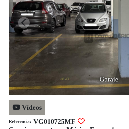
Garaje
Vídeos
VG010725MF
Referencia: