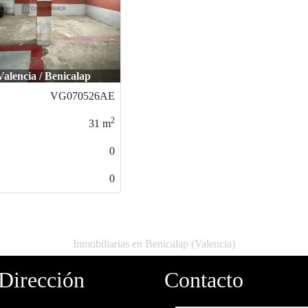
Valencia / Benicalap
VG140126PG
2
33
m
0
0
Inmobiliarias en Benicalap (Valencia)
Dirección
Contacto