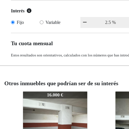
Interés
Fijo
Variable
Tu cuota mensual
Estos resultados son orientativos, calculados con los números que has intro
Otros inmuebles que podrían ser de su interés
VG010725MF
VG010725MF
VG0
15.900 €
15.900 €