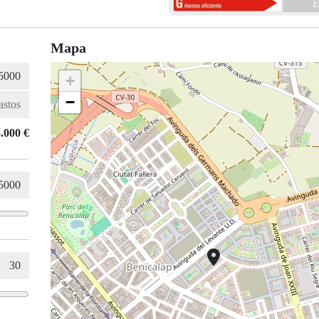
E
Mapa
+
−
.000 €