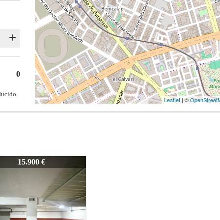
0
ducido.
Leaflet
| ©
OpenStreet
10725MF
16.000 €