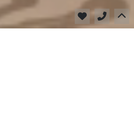
¿Quieres vender tu vivienda? Obtén una tasación gratuita
Solicitar ahora
Inmuebles destacados
VP150726OE
195.000 €